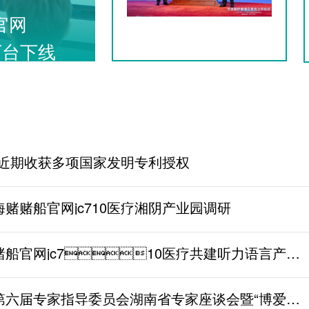
官网
1万台下线
710医疗近期收获多项国家发明专利授权
官网jc710医疗湘阴产业园调研
北京语言大学联合公海赌赌船官网jc710医疗共建听力语言产业基地正式揭牌
中国听力医学发展基金会第六届专家指导委员会湖南省专家座谈会暨“博爱致声”公益基金成立仪式在公海赌赌船官网jc710医疗举行