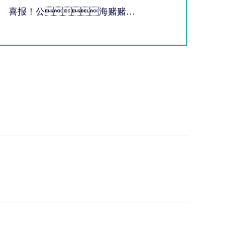
喜报！公海赌赌
船官网jc710幽门螺杆菌抗
原检测试剂盒获国家Ⅲ类医疗器械注册证