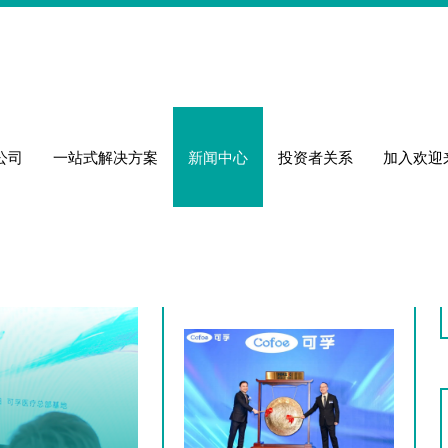
有限公司
公司
一站式解决方案
新闻中心
投资者关系
加入欢迎来
2026-05-06
公海赌赌船
官网jc710医疗港股上市 开
启“A+H”双平台国际化新征
程